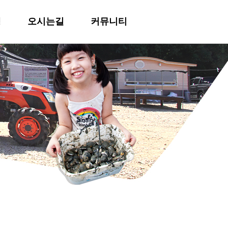
행
오시는길
커뮤니티