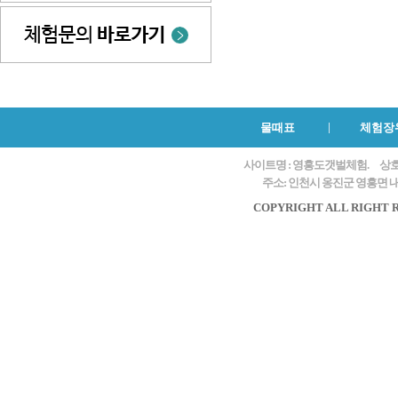
물때표
체험장
사이트명 : 영흥도갯벌체험.
상호
주소: 인천시 옹진군 영흥면 내리
COPYRIGHT ALL RIGHT