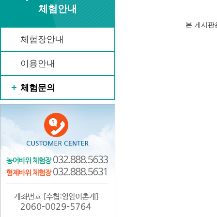
체험안내
본 게시판
체험장안내
이용안내
체험문의