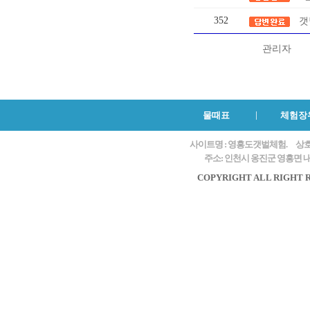
352
갯
관리자
물때표
체험장
사이트명 : 영흥도갯벌체험.
상호
주소: 인천시 옹진군 영흥면 내리
COPYRIGHT ALL RIGHT