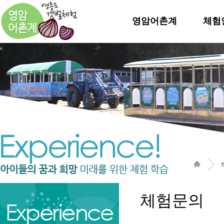
영암어촌계
체험
체험문의