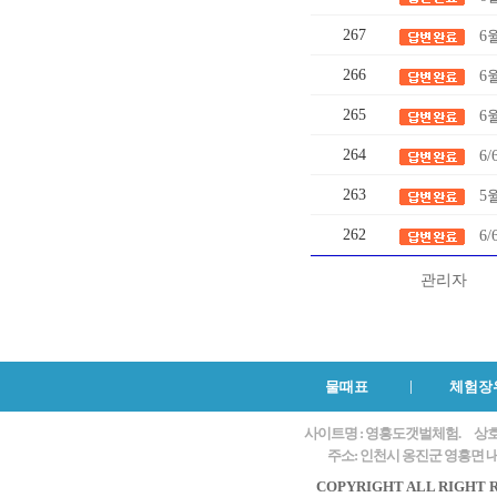
267
6
266
6
265
6
264
6
263
5
262
6
관리자
물때표
체험장
사이트명 : 영흥도갯벌체험.
상호
주소: 인천시 옹진군 영흥면 내리
COPYRIGHT ALL RIGHT