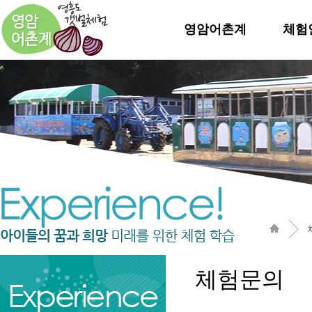
영암어촌계
체험
체험문의