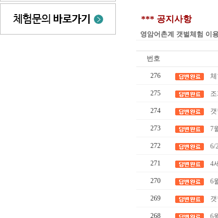
*** 공지사항
영암어촌계 갯벌체험 이용요금 인
번호
276
체
275
조
274
갯
273
7
272
6
271
4
270
6
269
갯
268
6