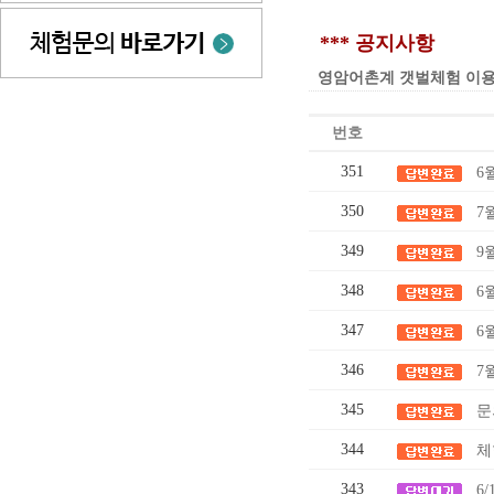
*** 공지사항
영암어촌계 갯벌체험 이용요금 인
번호
351
6
350
7
349
9
348
6
347
6
346
7
345
문
344
체
343
6