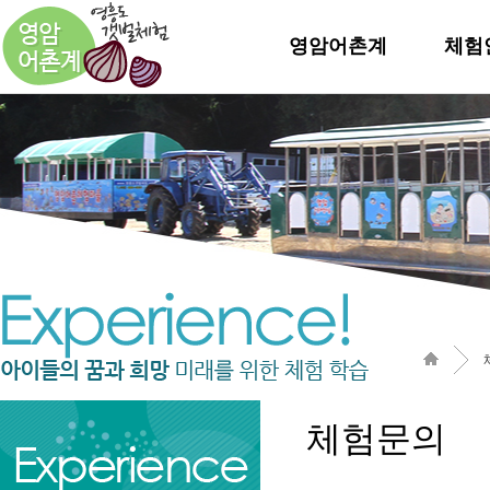
영암어촌계
체험
체험문의