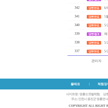
342
6/
341
5
340
5
339
체
338
5
337
5
관리자
물때표
체험장
사이트명 : 영흥도갯벌체험.
상호
주소: 인천시 옹진군 영흥면 내리
COPYRIGHT ALL RIGHT