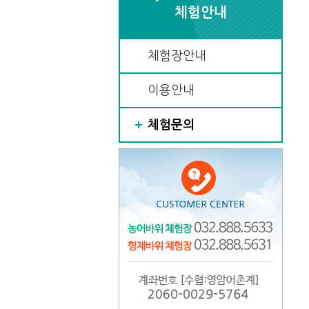
체험안내
체험장안내
이용안내
체험문의