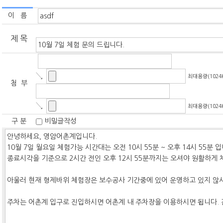
이 름
제 목
↘
최대용량(1024
첨 부
↘
최대용량(1024
구 분
비밀글작성