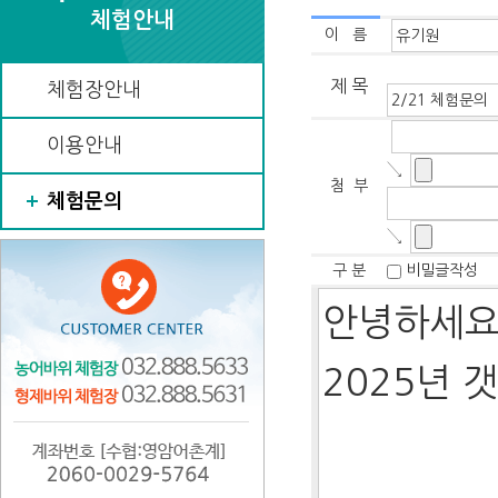
체험안내
이 름
제 목
체험장안내
이용안내
↘
첨 부
체험문의
↘
구 분
비밀글작성