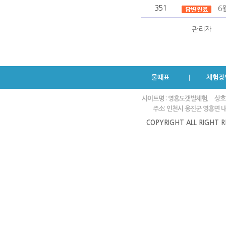
351
6
관리자
물때표
체험장
사이트명 : 영흥도갯벌체험.
상호
주소: 인천시 옹진군 영흥면 내리
COPYRIGHT ALL RIGHT