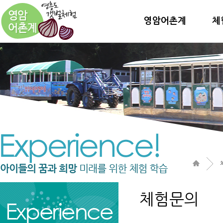
영암어촌계
체
체험문의