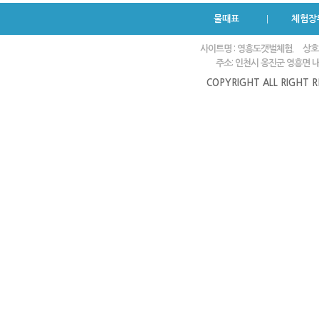
물때표
체험장
사이트명 : 영흥도갯벌체험.
상호
주소: 인천시 옹진군 영흥면 내리
COPYRIGHT ALL RIGHT