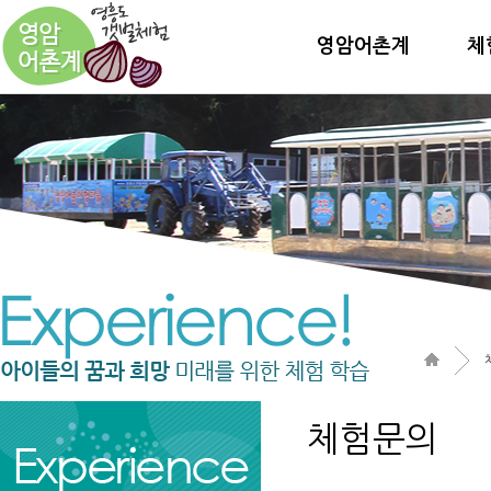
영암어촌계
체
체험문의