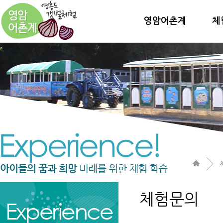
영암어촌계
체
체험문의