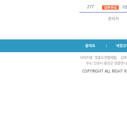
277
8
관리자
물때표
체험장
사이트명 : 영흥도갯벌체험.
상호
주소: 인천시 옹진군 영흥면 내리
COPYRIGHT ALL RIGHT