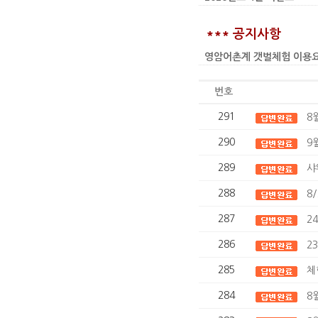
*** 공지사항
영암어촌계 갯벌체험 이용요금 인상
번호
291
8
290
9
289
샤
288
8
287
2
286
2
285
체
284
8