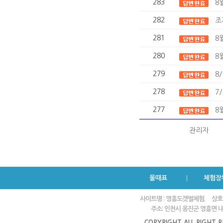
283
8
282
조
281
8
280
8
279
8
278
7
277
8
관리자
물때표
체험장
사이트명 : 영흥도갯벌체험.
상호
주소: 인천시 옹진군 영흥면 내리
COPYRIGHT ALL RIGHT