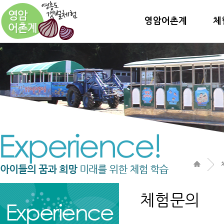
영암어촌계
체
체험문의