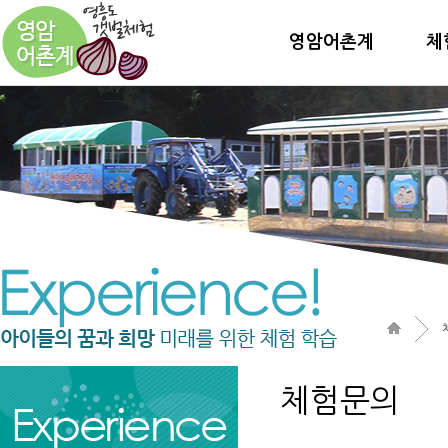
영암어촌계
체
체험문의