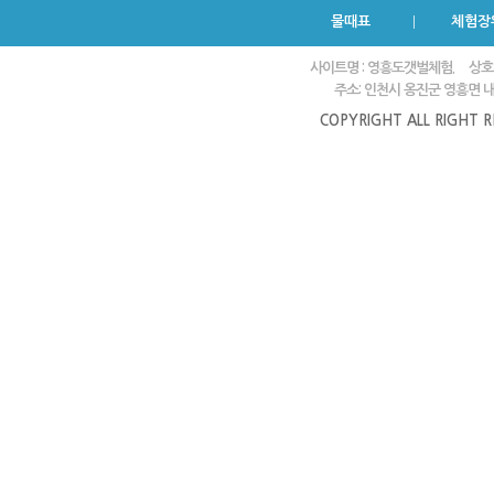
물때표
체험장
사이트명 : 영흥도갯벌체험.
상호
주소: 인천시 옹진군 영흥면 내리
COPYRIGHT ALL RIGHT