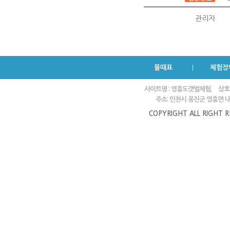
관리자
물때표
체험장
사이트명 : 영흥도갯벌체험.
상호
주소: 인천시 옹진군 영흥면 내리
COPYRIGHT ALL RIGHT