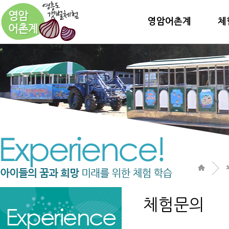
영암어촌계
체
체험문의