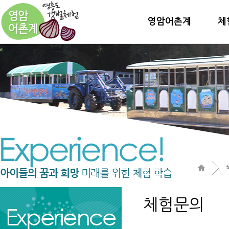
영암어촌계
체
체험문의