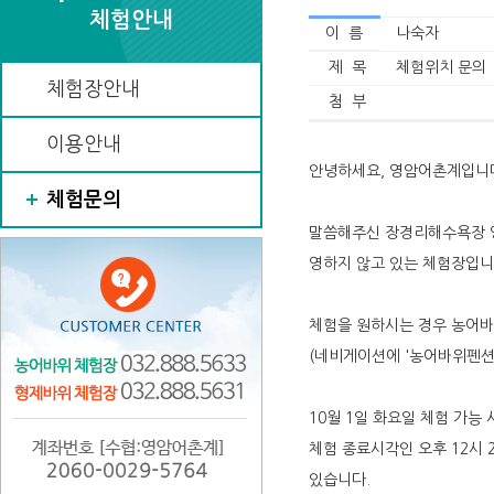
체험안내
이 름
나숙자
제 목
체험위치 문의
체험장안내
첨 부
이용안내
안녕하세요, 영암어촌계입니
체험문의
말씀해주신 장경리해수욕장 영
영하지 않고 있는 체험장입니
체험을 원하시는 경우 농어
(네비게이션에 '농어바위펜션'
10월 1일 화요일 체험 가능 
체험 종료시각인 오후 12시 
있습니다.