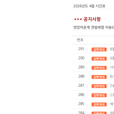
2026년도 4월 시간표
*** 공지사항
영암어촌계 갯벌체험 이용요금 인상
번호
291
8
290
9
289
샤
288
8
287
2
286
2
285
체
284
8