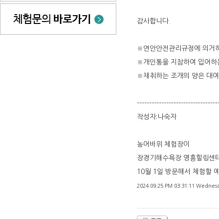
감사합니다.
※연안안전관리규정에 의거하여
※개인통을 지참하여 입어하는
※채취하는 조개의 양은 대
---------------------------------
작성자:나숙자
농어바위 체험장이
장경기해수욕장 영흥힐링센터
10월 1일 방문해서 체험할 
2024.09.25 PM 03:31:11 Wednes