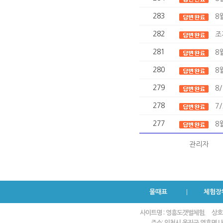
283
8
282
조
281
8
280
8
279
8
278
7
277
8
관리자
물때표
체험장
사이트명 : 영흥도갯벌체험.
상호
주소: 인천시 옹진군 영흥면 내리