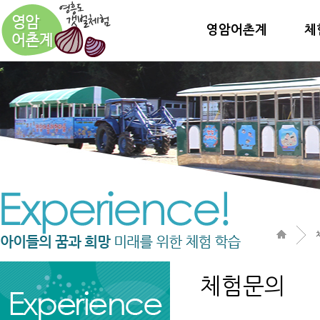
영암어촌계
체
체험문의