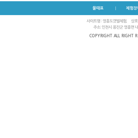
물때표
체험장
사이트명 : 영흥도갯벌체험.
상호
주소: 인천시 옹진군 영흥면 내리
COPYRIGHT ALL RIGHT