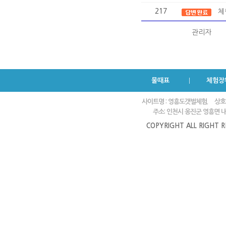
217
체
관리자
물때표
체험장
사이트명 : 영흥도갯벌체험.
상호
주소: 인천시 옹진군 영흥면 내리
COPYRIGHT ALL RIGHT