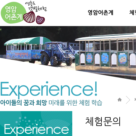
영암어촌계
체
체험문의