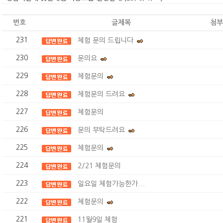
번호
글제목
첨부
231
체험 문의 드립니다
230
문의요
229
체험문의
228
체험문의 드려요
227
체험문의
226
문의 부탁드려요
225
체험문의
224
2/21 체험문의
223
일요일 체험가능한가....
222
체험문의
221
11월9일 체험