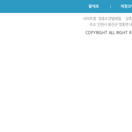
물때표
체험장
사이트명 : 영흥도갯벌체험.
상호
주소: 인천시 옹진군 영흥면 내리
COPYRIGHT ALL RIGHT