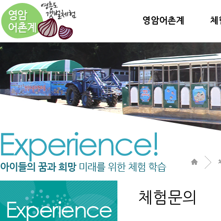
영암어촌계
체
체험문의