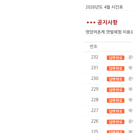
2026년도 4월 시간표
*** 공지사항
영암어촌계 갯벌체험 이용요금 인상
번호
232
문
231
체
230
문
229
체
228
체
227
체
226
문
225
체