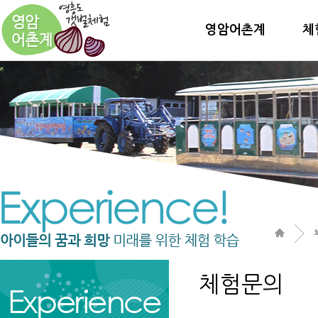
영암어촌계
체
체험문의