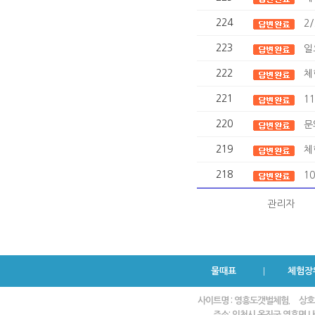
224
2
223
일
222
체
221
1
220
문
219
체
218
1
관리자
물때표
체험장
사이트명 : 영흥도갯벌체험.
상호
주소: 인천시 옹진군 영흥면 내리