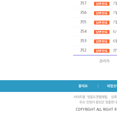
357
7
356
7
355
7
354
6
353
6
352
갯
관리자
물때표
체험장
사이트명 : 영흥도갯벌체험.
상호
주소: 인천시 옹진군 영흥면 내리
COPYRIGHT ALL RIGHT