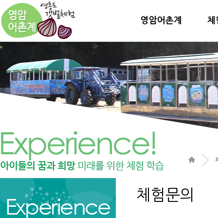
영암어촌계
체
체험문의