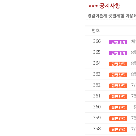
*** 공지사항
영암어촌계 갯벌체험 이용요금 인상
번호
366
체
365
8
364
8
363
8
362
7
361
7
360
닉
359
7
358
7