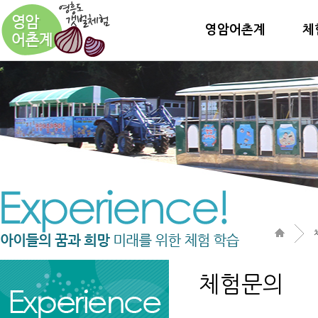
영암어촌계
체
체험문의