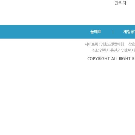
관리자
물때표
체험장
사이트명 : 영흥도갯벌체험.
상호
주소: 인천시 옹진군 영흥면 내리
COPYRIGHT ALL RIGHT