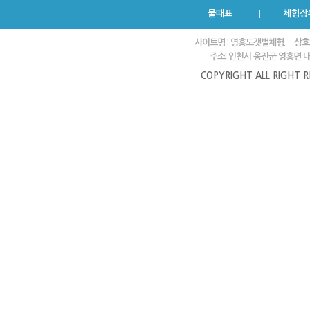
물때표
체험장
사이트명 : 영흥도갯벌체험.
상호
주소: 인천시 옹진군 영흥면 내리
COPYRIGHT ALL RIGHT