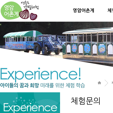
영암어촌계
체
체험문의