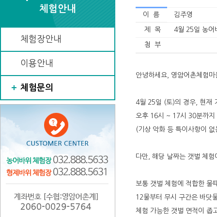
체험안내
이 름
김주영
제 목
4월 25일 농어
체험장안내
첨 부
이용안내
안녕하세요, 영암어촌체험마
체험문의
4월 25일 (토)의 경우, 
오후 16시 ~ 17시 30분까
(기상 악화 등 특이사항이 없
다만, 해당 날짜는 갯벌 체험
보통 갯벌 체험에 적합한 물때
12물부터 무시 구간은 바닷
체험 가능한 갯벌 면적이 좁고