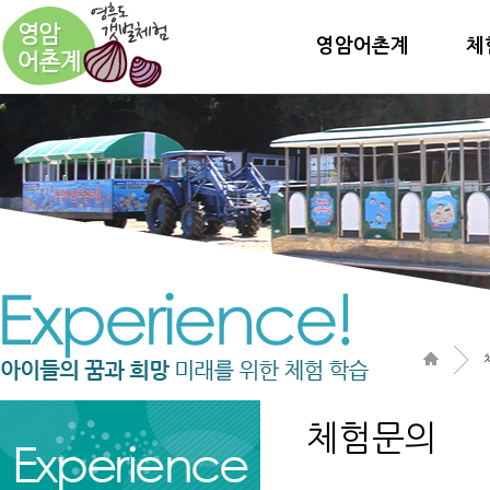
영암어촌계
체
체험문의