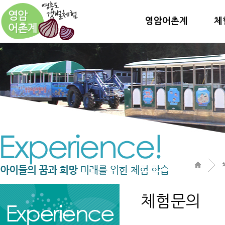
영암어촌계
체
체험문의