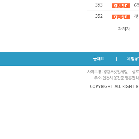
353
6
352
갯
관리자
물때표
체험장
사이트명 : 영흥도갯벌체험.
상호
주소: 인천시 옹진군 영흥면 내리
COPYRIGHT ALL RIGHT