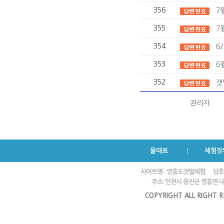
356
7
355
7
354
6
353
6
352
갯
관리자
물때표
체험장
사이트명 : 영흥도갯벌체험.
상호
주소: 인천시 옹진군 영흥면 내리
COPYRIGHT ALL RIGHT