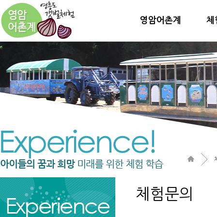
영암어촌계
체
체험문의