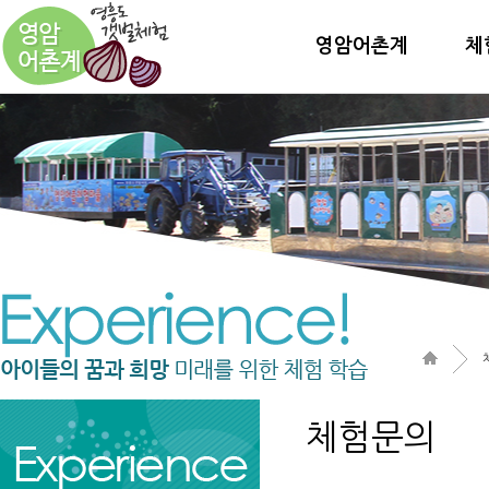
영암어촌계
체
체험문의