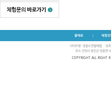
물때표
체험장
사이트명 : 영흥도갯벌체험.
상호
주소: 인천시 옹진군 영흥면 내리
COPYRIGHT ALL RIGHT