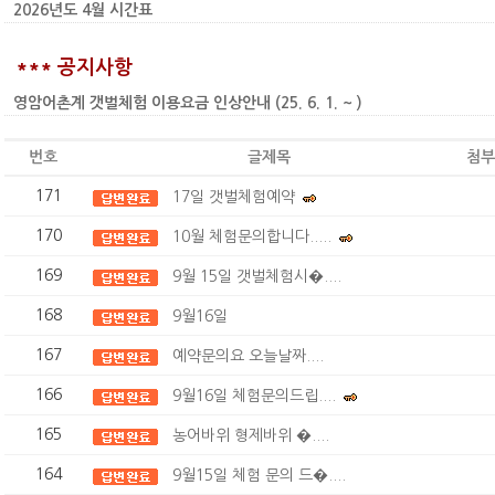
2026년도 4월 시간표
*** 공지사항
영암어촌계 갯벌체험 이용요금 인상안내 (25. 6. 1. ~ )
번호
글제목
첨부
171
17일 갯벌체험예약
170
10월 체험문의합니다.....
169
9월 15일 갯벌체험시�....
168
9월16일
167
예약문의요 오늘날짜....
166
9월16일 체험문의드립....
165
농어바위 형제바위 �....
164
9월15일 체험 문의 드�....