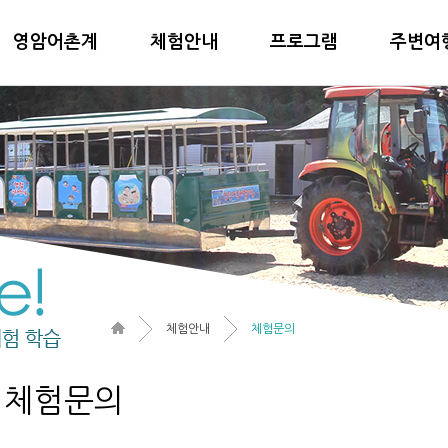
영암어촌계
체험안내
프로그램
주변여
체험안내
체험문의
체험문의