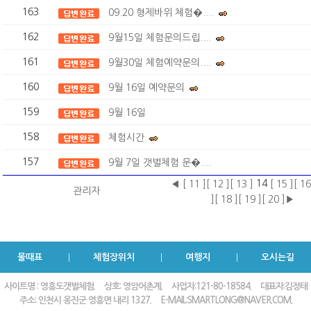
163
09.20 형제바위 체험�....
162
9월15일 체험문의드립....
161
9월30일 체험예약문의....
160
9월 16일 예약문의
159
9월 16일
158
체험시간
157
9월 7일 갯벌체험 문�....
14
◀
[ 11 ]
[ 12 ]
[ 13 ]
[ 15 ]
[ 16
관리자
]
[ 18 ]
[ 19 ]
[ 20 ]
▶
물때표
체험장위치
여행지
오시는길
사이트명 : 영흥도갯벌체험.
상호: 영암어촌계.
사업자:121-80-18584.
대표자:김정태
주소: 인천시 옹진군 영흥면 내리 1327.
E-MAIL:
SMARTLONG@NAVER.COM.