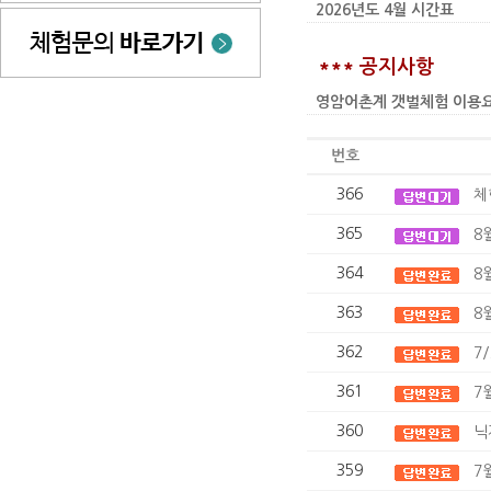
2026년도 4월 시간표
*** 공지사항
영암어촌계 갯벌체험 이용요금 인상
번호
366
체
365
8
364
8
363
8
362
7
361
7
360
닉
359
7