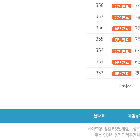
358
7
357
7
356
7
355
7
354
6
353
6
352
갯
관리자
물때표
체험장
사이트명 : 영흥도갯벌체험.
상호
주소: 인천시 옹진군 영흥면 내리