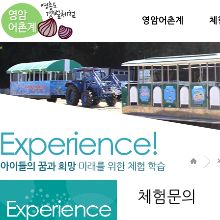
영암어촌계
체
체험문의